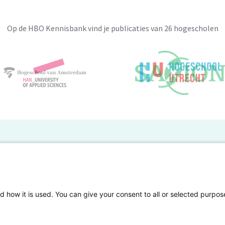
Op de HBO Kennisbank vind je publicaties van 26 hogescholen
BO Kennisbank
er de HBO Kennisbank
Deelnemende hogescholen
gen onderzoek publiceren
Veelgestelde vragen
d how it is used. You can give your consent to all or selected purpos
tgelicht
Privacy Statement