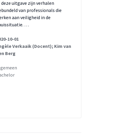
n deze uitgave zijn verhalen
ebundeld van professionals die
erken aan veiligheid in de
huissituatie. …
020-10-01
ngèle Verkaaik (Docent); Kim van
en Berg
lgemeen
achelor