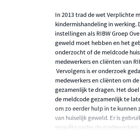
In 2013 trad de wet Verplichte 
kindermishandeling in werking.
instellingen als RIBW Groep Ove
geweld moet hebben en het gebru
onderzocht of de meldcode huise
medewerkers en cliënten van R
Vervolgens is er onderzoek ged
medewerkers en cliënten om de
gezamenlijk te dragen. Het doel
de meldcode gezamenlijk te lat
om zo eerder hulp in te kunnen
van huiselijk geweld. Er is gebr
enquête onder de medewerkers e
onder de cliënten.