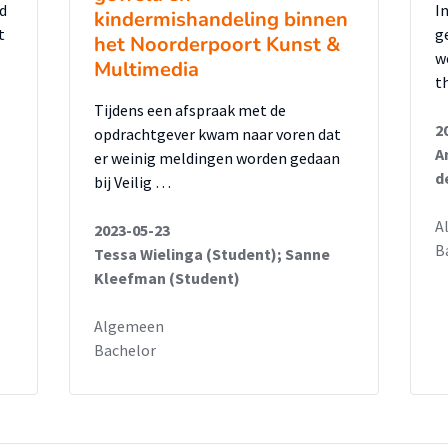
d
I
kindermishandeling binnen
t
g
het Noorderpoort Kunst &
w
Multimedia
t
Tijdens een afspraak met de
2
opdrachtgever kwam naar voren dat
A
er weinig meldingen worden gedaan
d
bij Veilig …
A
2023-05-23
B
Tessa Wielinga (Student); Sanne
Kleefman (Student)
Algemeen
Bachelor