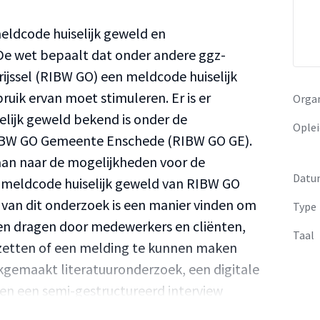
meldcode huiselijk geweld en
 De wet bepaalt dat onder andere ggz-
rijssel (RIBW GO) een meldcode huiselijk
ik ervan moet stimuleren. Er is er
Organ
lijk geweld bekend is onder de
Oplei
IBW GO Gemeente Enschede (RIBW GO GE).
aan naar de mogelijkheden voor de
Datu
 meldcode huiselijk geweld van RIBW GO
 van dit onderzoek is een manier vinden om
Type
en dragen door medewerkers en cliënten,
Taal
 zetten of een melding te kunnen maken
uikgemaakt literatuuronderzoek, een digitale
n een semi-gestructureerd interview