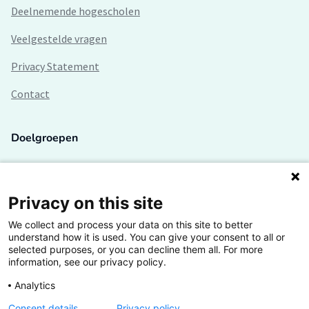
Deelnemende hogescholen
Veelgestelde vragen
Privacy Statement
Contact
Doelgroepen
Studenten
Lectoren en onderzoekers
Privacy on this site
We collect and process your data on this site to better
Bedrijven
understand how it is used. You can give your consent to all or
selected purposes, or you can decline them all. For more
Hogescholen
information, see our privacy policy.
Analytics
Consent details
Privacy policy