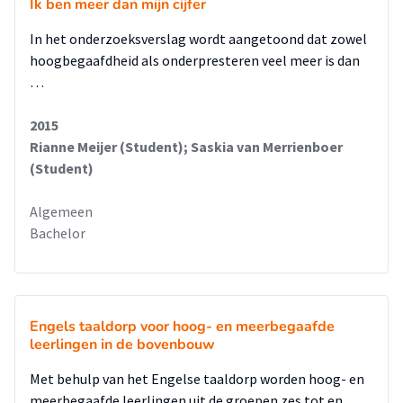
Ik ben meer dan mijn cijfer
disharmonieuze intelligentieprofielen en het voorkomen
van leerstoornissen. De aanbeveling is om in een volgend
In het onderzoeksverslag wordt aangetoond dat zowel
onderzoek deze aspecten in acht te nemen. Bij verder
hoogbegaafdheid als onderpresteren veel meer is dan
onderzoek naar de oorzaken van onderpresteren van een
…
kind is het aan te raden om de focus op zijn/haar sterke
kanten te zetten.
2015
Rianne Meijer (Student); Saskia van Merrienboer
(Student)
Algemeen
Bachelor
Engels taaldorp voor hoog- en meerbegaafde
leerlingen in de bovenbouw
Met behulp van het Engelse taaldorp worden hoog- en
meerbegaafde leerlingen uit de groepen zes tot en …