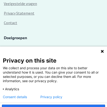
Veelgestelde vragen
Privacy Statement
Contact
Doelgroepen
Studenten
Lectoren en onderzoekers
Privacy on this site
We collect and process your data on this site to better
Bedrijven
understand how it is used. You can give your consent to all or
selected purposes, or you can decline them all. For more
Hogescholen
information, see our privacy policy.
Analytics
Consent details
Privacy policy
De grootste kennisbank van het HBO