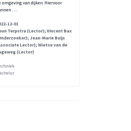
e omgeving van dijken. Hiervoor
unnen …
022-12-01
eun Terpstra (Lector); Vincent Bax
Onderzoeker); Jean-Marie Buijs
Associate Lector); Wietse van de
ageweg (Lector)
echniek
achelor