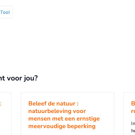
Tool
nt voor jou?
t
Beleef de natuur :
B
natuurbeleving voor
r
mensen met een ernstige
I
meervoudige beperking
h