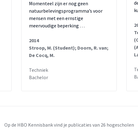
d
Momenteel zijn er nog geen
k
natuurbelevingsprogramma’s voor
mensen met een ernstige
2
meervoudige beperking …
T
(
2014
(
Stroop, M. (Student); Doorn, R. van;
L
De Cocq, M.
T
Techniek
B
Bachelor
Op de HBO Kennisbank vind je publicaties van 26 hogescholen