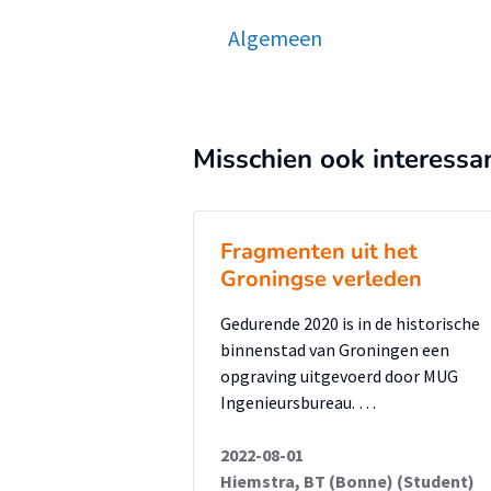
uitgevoerdeanalyse van de opgr
de overgang van vrij liggende 
Algemeen
wanden en brandmuren?7. Welke
worden onderscheiden voor Ro
zullen gebruikt worden om duide
Misschien ook interessa
Rotterdamse huisplattegronden
vervolgonderzoek. De methoden 
doen zijn digitaleanalyse en lit
Fragmenten uit het
bestaan uit het isoleren vanhui
Groningse verleden
AutoCAD omgevingen. Met de daa
Gedurende 2020 is in de historische
tabellen en kaarten opgemaakt d
binnenstad van Groningen een
literatuuronderzoek heeft besta
opgraving uitgevoerd door MUG
opgravingsrapporten waarmeer i
Ingenieursbureau. …
huisplattegronden. Overige lite
2022-08-01
historische analyses met betre
Hiemstra, BT (Bonne) (Student)