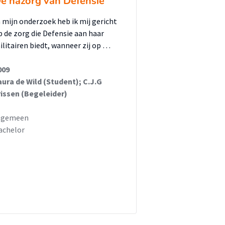
e nazorg van Defensie
n mijn onderzoek heb ik mij gericht
p de zorg die Defensie aan haar
ilitairen biedt, wanneer zij op …
009
aura de Wild (Student); C.J.G
rissen (Begeleider)
lgemeen
achelor