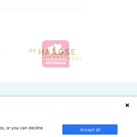
Doelgroepen
Studenten
Lectoren en onderzoekers
es, or you can decline
Accept all