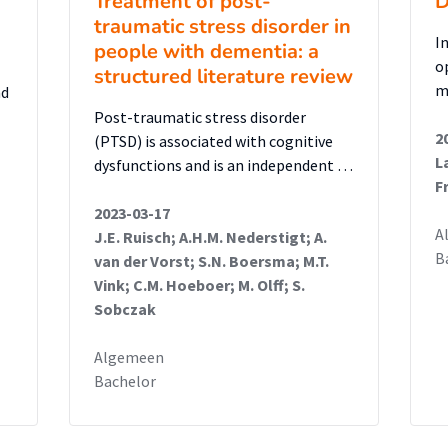
Treatment of post-
D
een significante afname van de klachten op
traumatic stress disorder in
I
people with dementia: a
rbeleven en hyperarousal. Hoewel er nog
o
structured literature review
e van de klachten bij de patiënten, is het
m
nd
ek evident dat deze behandeling effect
Post-traumatic stress disorder
2
(PTSD) is associated with cognitive
L
dysfunctions and is an independent …
F
2023-03-17
A
J.E. Ruisch; A.H.M. Nederstigt; A.
B
van der Vorst; S.N. Boersma; M.T.
Vink; C.M. Hoeboer; M. Olff; S.
Sobczak
Algemeen
Bachelor