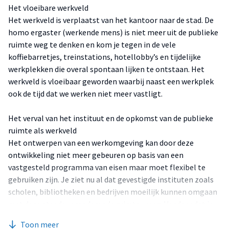
Het vloeibare werkveld
Het werkveld is verplaatst van het kantoor naar de stad. De
homo ergaster (werkende mens) is niet meer uit de publieke
ruimte weg te denken en kom je tegen in de vele
koffiebarretjes, treinstations, hotellobby’s en tijdelijke
werkplekken die overal spontaan lijken te ontstaan. Het
werkveld is vloeibaar geworden waarbij naast een werkplek
ook de tijd dat we werken niet meer vastligt.
Het verval van het instituut en de opkomst van de publieke
ruimte als werkveld
Het ontwerpen van een werkomgeving kan door deze
ontwikkeling niet meer gebeuren op basis van een
vastgesteld programma van eisen maar moet flexibel te
gebruiken zijn. Je ziet nu al dat gevestigde instituten zoals
scholen, bibliotheken en bedrijven moeilijk kunnen omgaan
met deze steeds veranderende ruimte vraag. Vandaar dat je
ook steeds meer oplossingen ziet die de logica van de
Toon meer
publieke ruimte zoveel mogelijk in hun gebouw willen