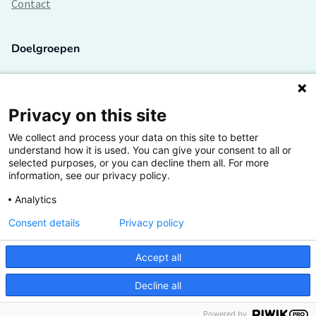
Contact
Doelgroepen
Studenten
Lectoren en onderzoekers
Privacy on this site
We collect and process your data on this site to better
Bedrijven
understand how it is used. You can give your consent to all or
selected purposes, or you can decline them all. For more
Hogescholen
information, see our privacy policy.
Analytics
Consent details
Privacy policy
De grootste kennisbank van het HBO
Accept all
Inspiratie op jouw vakgebied
Decline all
Vrij toegankelijk
Powered by