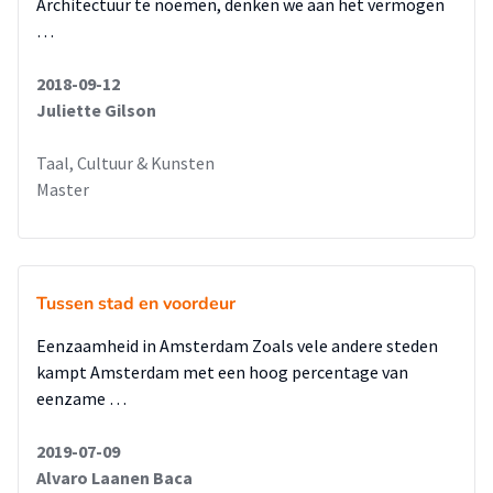
Architectuur te noemen, denken we aan het vermogen
mogelijk. Door de integratie van open en gesloten schermen
…
ontstaan er ruimte met een variatie aan openheid.
2018-09-12
Afstudeercommissie: Laurens Jan ten Kate (mentor), Paul
Juliette Gilson
Vlok, Hiroki Matsuura
Toegevoegde leden t.b.v. het examen: Bastiaan Jongerius en
Taal, Cultuur & Kunsten
Gus Thielens.
Master
Tussen stad en voordeur
Eenzaamheid in Amsterdam Zoals vele andere steden
kampt Amsterdam met een hoog percentage van
eenzame …
2019-07-09
Alvaro Laanen Baca