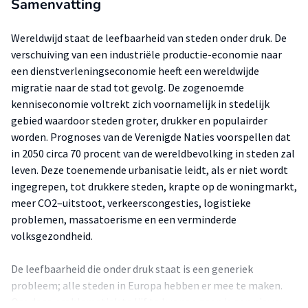
Samenvatting
Wereldwijd staat de leefbaarheid van steden onder druk. De
verschuiving van een industriële productie-economie naar
een dienstverleningseconomie heeft een wereldwijde
migratie naar de stad tot gevolg. De zogenoemde
kenniseconomie voltrekt zich voornamelijk in stedelijk
gebied waardoor steden groter, drukker en populairder
worden. Prognoses van de Verenigde Naties voorspellen dat
in 2050 circa 70 procent van de wereldbevolking in steden zal
leven. Deze toenemende urbanisatie leidt, als er niet wordt
ingegrepen, tot drukkere steden, krapte op de woningmarkt,
meer CO2–uitstoot, verkeerscongesties, logistieke
problemen, massatoerisme en een verminderde
volksgezondheid.
De leefbaarheid die onder druk staat is een generiek
probleem; alle steden in Europa hebben er mee te maken.
Om deze problematiek te lijf te kunnen gaan is een nieuw