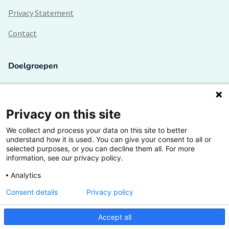
Privacy Statement
Contact
Doelgroepen
Studenten
Lectoren en onderzoekers
Privacy on this site
We collect and process your data on this site to better
Bedrijven
understand how it is used. You can give your consent to all or
selected purposes, or you can decline them all. For more
Hogescholen
information, see our privacy policy.
Analytics
Consent details
Privacy policy
De grootste kennisbank van het HBO
Accept all
Inspiratie op jouw vakgebied