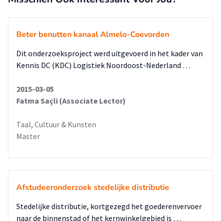
Westrik en Martine Vledder.
Beter benutten kanaal Almelo-Coevorden
Dit onderzoeksproject werd uitgevoerd in het kader van
Kennis DC (KDC) Logistiek Noordoost-Nederland …
2015-03-05
Fatma Saçli (Associate Lector)
Taal, Cultuur & Kunsten
Master
Afstudeeronderzoek stedelijke distributie
Stedelijke distributie, kortgezegd het goederenvervoer
naar de binnenstad of het kernwinkelgebied is …