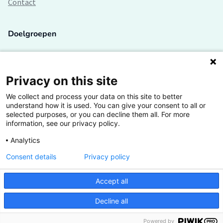
Contact
Doelgroepen
Studenten
Lectoren en onderzoekers
Privacy on this site
We collect and process your data on this site to better
Bedrijven
understand how it is used. You can give your consent to all or
selected purposes, or you can decline them all. For more
Hogescholen
information, see our privacy policy.
Analytics
Consent details
Privacy policy
De grootste kennisbank van het HBO
Accept all
Inspiratie op jouw vakgebied
Decline all
Vrij toegankelijk
Powered by