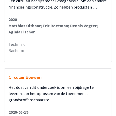
Een circulair bedrijfsmodel vraagt veelal om een andere
primaire materialen, 62% CO2-reductie en 60,1% reductie in
financieringsconstructie. Zo hebben producten …
materiaalkosten. Het ontwerpconcept is gepresenteerd aan
32 experts en deze hebben het gemiddeld beoordeeld met
2020
een 8,1/10 aan de hand van de criteria impact, haalbaarheid
Matthias Olthaar; Eric Roetman; Dennis Vegter;
en economisch perspectief.
Aglaia Fischer
Met de opgedane kennis uit dit onderzoek is een
Techniek
stappenplan gemaakt, waarmee hergebruik van civiele
Bachelor
kunstwerken in de praktijk gebracht kan worden. Dit
stappenplan is een oneindig proces waar steeds nieuwe
kennis wordt opgedaan voor optimalisatie van het proces.
Een organisatie zonder winstoogmerk (bijvoorbeeld
Circulair Bouwen
Rijkswaterstaat) dient de kartrekker te zijn van het
stappenplan. Dit plan bestaat uit onderstaande onderdelen:
Het doel van dit onderzoek is om een bijdrage te
1. Areaalkennis: de herbruikbaarheidspotentie van het areaal
leveren aan het oplossen van de toenemende
aan civiele kunstwerken dient in kaart gebracht te worden.
grondstoffenschaarste …
2. Oogst: de herbruikbare bouwdelen dienen circulair
geoogst en getransporteerd te worden naar
2020-05-19