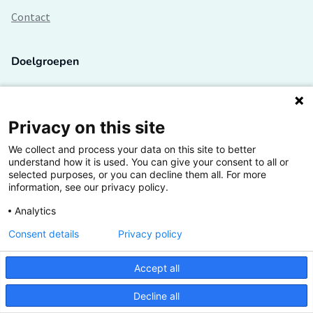
Contact
Doelgroepen
Studenten
Lectoren en onderzoekers
Privacy on this site
We collect and process your data on this site to better
Bedrijven
understand how it is used. You can give your consent to all or
selected purposes, or you can decline them all. For more
Hogescholen
information, see our privacy policy.
Analytics
Consent details
Privacy policy
De grootste kennisbank van het HBO
Accept all
Inspiratie op jouw vakgebied
Decline all
Vrij toegankelijk