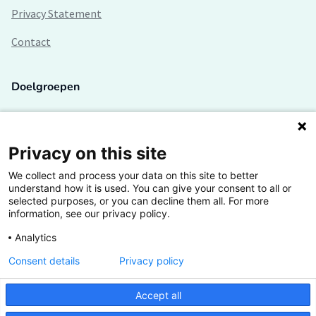
Privacy Statement
Contact
Doelgroepen
Studenten
Lectoren en onderzoekers
Privacy on this site
We collect and process your data on this site to better
Bedrijven
understand how it is used. You can give your consent to all or
selected purposes, or you can decline them all. For more
Hogescholen
information, see our privacy policy.
Analytics
Consent details
Privacy policy
De grootste kennisbank van het HBO
Accept all
Inspiratie op jouw vakgebied