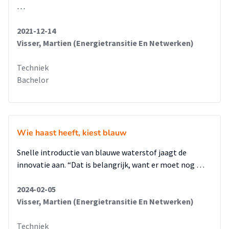
wapeningshoeveelheden bepaald. Door alle eerdere
…
opgedane kennis in het literatuuronderzoek, kon ook de
koppeling gemaakt worden met de
2021-12-14
CO2-reductie. De CO2-reductie is namelijk project
Visser, Martien (Energietransitie En Netwerken)
afhankelijk. Door de eigenschap
corrosiebestendigheid van basaltwapening is het mogelijk
Techniek
grote scheuren toe te laten in de
Bachelor
laadkuilvloer. De enige eis die dan nog geldt is de esthetica.
Er is gekozen om deze eis aan
te houden voor beantwoording van de hoofdvraag, echter is
er wel een diagram opgesteld
Wie haast heeft, kiest blauw
waar de CO2-reductie is uitgezet tegen de scheurwijdte.
Hierdoor kan er later door wellicht
Snelle introductie van blauwe waterstof jaagt de
opdracht gevers zelf een keuze gemaakt worden wat hun het
innovatie aan. “Dat is belangrijk, want er moet nog …
belangrijkst vinden, meer CO2-
reductie of kleinere scheurwijdtes
2024-02-05
Visser, Martien (Energietransitie En Netwerken)
Techniek