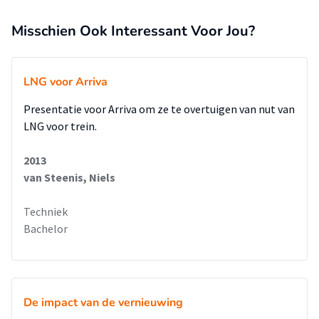
en is gemeten hoe goed elke variant aan de eisen
voldoet. Ook zijn de varianten met elkaar vergeleken om zo
Misschien Ook Interessant Voor Jou?
de voor- en nadelen van elke variant duidelijk te
maken.
Vervolgstudies kunnen het literatuur- en
LNG voor Arriva
materiaalonderzoek gebruiken bij het maken van een nieuw
Presentatie voor Arriva om ze te overtuigen van nut van
circulair
LNG voor trein.
ontwerp. De variantenstudie met keuzematrix is een goede
bron van ideeën voor het oplossen van problemen
2013
voor een circulair kunstwerk.
van Steenis, Niels
Techniek
Bachelor
De impact van de vernieuwing