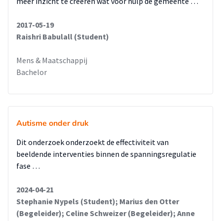
meer inzicht te creëren wat voor hulp de gemeente …
Het is gebleken dat er wel middelen beschikbaar zijn op de
locatie zoals een flyer op het prikbord,
2017-05-19
maar dat hier nauwelijks naar wordt gekeken of gebruik
Raishri Babulall (Student)
gemaakt van wordt.
Dit is de reden dat wij hebben gekozen om een werkboekje te
Mens & Maatschappij
ontwikkelen als product voor onze
Bachelor
eindopdracht. Het doel van het werkboekje is dat de
professional samen met de jongere gaat kijken
naar wat het beste bij de individuele jongere past qua
vrijetijdsbesteding en wat hij of zij leuk vindt
Autisme onder druk
om te doen buiten school of werk. De weg naar een
vrijetijdsbesteding activiteit wordt stap voor stap
Dit onderzoek onderzoekt de effectiviteit van
uitgelegd.
beeldende interventies binnen de spanningsregulatie
De zorgvisie van de Buurderij is cliëntgericht. Dit betekent
fase …
dat de cliënten centraal staan en dat er
naar de mogelijkheden van mensen gekeken wordt. De
2024-04-21
Buurderij is van mening dat ieder mens zich
Stephanie Nypels (Student); Marius den Otter
moet kunnen ontplooien naar zijn of haar mogelijkheden.
(Begeleider); Celine Schweizer (Begeleider); Anne