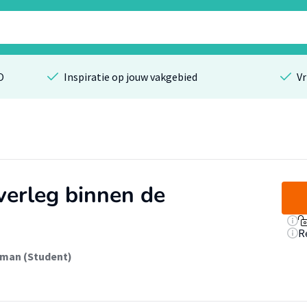
O
Inspiratie op jouw vakgebied
Vr
overleg binnen de
R
lman (Student)