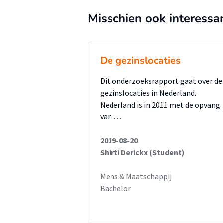
verschillende disciplines binnen 
Misschien ook interessa
Het doel van dit ontwerpgerich
handvatten te
geven waarmee zij het MDO binn
De gezinslocaties
zodat
jeugdbeschermers gezinnen en k
Dit onderzoeksrapport gaat over de
gezinslocaties in Nederland.
en voogdij-
Nederland is in 2011 met de opvang
maatregelen optimaal kunnen o
van …
de bevindingen
wordt er een product ontwikkel
2019-08-20
Shirti Derickx (Student)
geeft in de
succesfactoren van een effectie
Mens & Maatschappij
over de
Bachelor
uitvoering van het MDO. Door m
een effectief