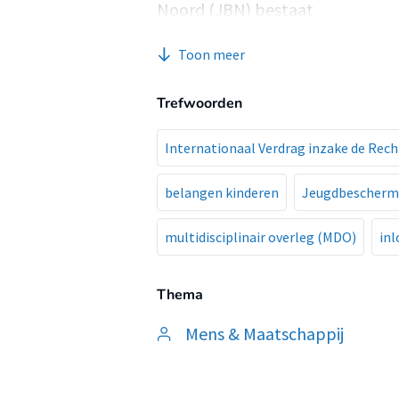
Noord (JBN) bestaat
om te waarborgen dat kinderen 
Toon meer
ontwikkelen. JBN gaat
uit van een visie die gericht is
Trefwoorden
wanneer er
ernstige problemen zijn rondom
Internationaal Verdrag inzake de Rech
niet uit komen
belangen kinderen
Jeugdbescherm
(Jeugdbescherming Noord, 2024)
hebben extra
multidisciplinair overleg (MDO)
in
ondersteuning nodig om deze ve
Beslissingen over
Thema
vervolgstappen die binnen de 
jeugdbeschermer, worden
Mens & Maatschappij
in het multidisciplinair overle
met collega’s van