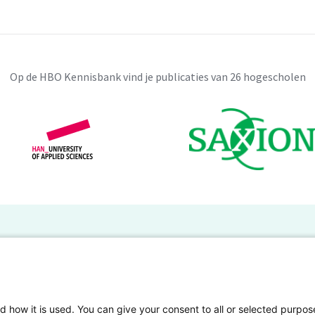
erkers en daagt het de medewerkers uit
assen. Het product zal bijdragen aan het
Op de HBO Kennisbank vind je publicaties van 26 hogescholen
ssen wat ervoor zorgt dat de veiligheid
rborgd.
e problemen aan het licht gekomen. Ten
eid naar het MDO. Ten tweede komen
anwezigheid is erg verschillend en
BO Kennisbank
er de HBO Kennisbank
Deelnemende hogescholen
eregeld boven het MDO. En tot slot als
gen onderzoek publiceren
Veelgestelde vragen
d how it is used. You can give your consent to all or selected purpos