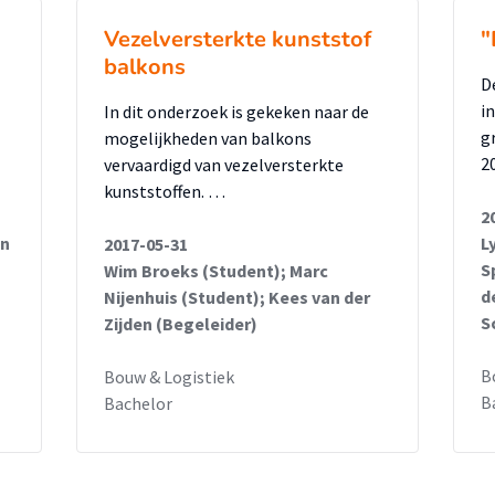
Vezelversterkte kunststof
"
balkons
D
i
In dit onderzoek is gekeken naar de
g
mogelijkheden van balkons
2
vervaardigd van vezelversterkte
kunststoffen. …
2
an
L
2017-05-31
S
Wim Broeks (Student); Marc
d
Nijenhuis (Student); Kees van der
S
Zijden (Begeleider)
B
Bouw & Logistiek
B
Bachelor