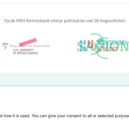
Op de HBO Kennisbank vind je publicaties van 26 hogescholen
BO Kennisbank
er de HBO Kennisbank
Deelnemende hogescholen
gen onderzoek publiceren
Veelgestelde vragen
d how it is used. You can give your consent to all or selected purpos
tgelicht
Privacy Statement