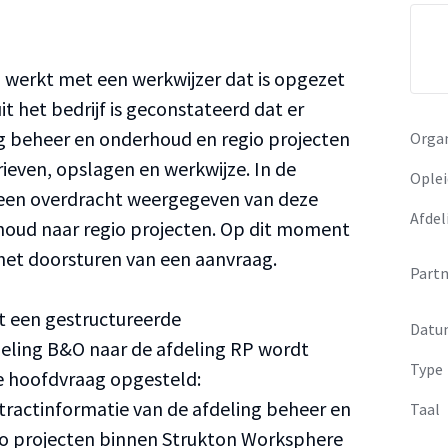
werkt met een werkwijzer dat is opgezet
 het bedrijf is geconstateerd dat er
g beheer en onderhoud en regio projecten
Organ
arieven, opslagen en werkwijze. In de
Oplei
geen overdracht weergegeven van deze
Afdel
houd naar regio projecten. Op dit moment
het doorsturen van een aanvraag.
Partn
at een gestructureerde
Datu
deling B&O naar de afdeling RP wordt
Type
e hoofdvraag opgesteld:
tractinformatie van de afdeling beheer en
Taal
io projecten binnen Strukton Worksphere