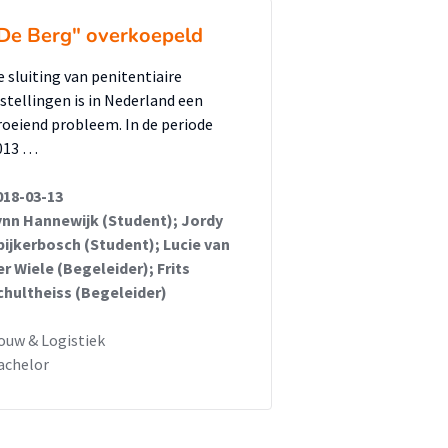
De Berg" overkoepeld
e sluiting van penitentiaire
nstellingen is in Nederland een
roeiend probleem. In de periode
013 …
018-03-13
ynn Hannewijk (Student); Jordy
pijkerbosch (Student); Lucie van
er Wiele (Begeleider); Frits
chultheiss (Begeleider)
ouw & Logistiek
achelor