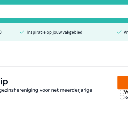
O
Inspiratie op jouw vakgebied
Vr
ip
gezinshereniging voor net meerderjarige
R