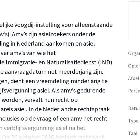
elijke voogdij-instelling voor alleenstaande
s). Amv’s zijn asielzoekers onder de
iding in Nederland aankomen en asiel
ver amv’s van wie het
Organ
e Immigratie- en Naturalisatiedienst (IND)
Oplei
 aanvraagdatum net meerderjarig zijn.
Afdel
en, dient een vreemdeling minderjarig te
lijfsvergunning asiel. Als amv’s gedurende
Partn
 worden, vervalt hun recht op
areis asiel. In de Nederlandse rechtspraak
Datu
onclusies op de vraag of een amv het recht
Type
n verblijfsvergunning asiel na het
Taal
t. Op 26 oktober 2016 besloot rechtbank