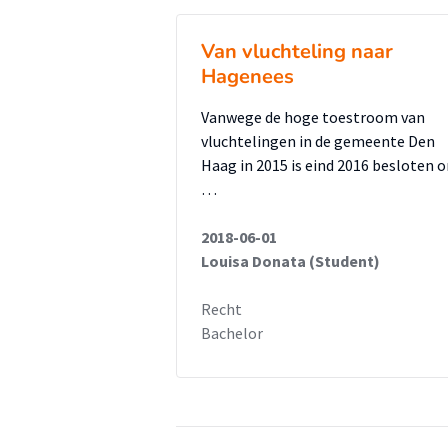
het recht op gezinshereniging v
Van vluchteling naar
hebben bereikt gedurende hun a
Hagenees
regelgeving, jurisprudentieonder
beantwoord door analyse van nat
Vanwege de hoge toestroom van
gronden op het gebied van gezin
vluchtelingen in de gemeente Den
Haag in 2015 is eind 2016 besloten 
gedaan naar de peildatum die 
…
gehanteerd in het vreemdelingen
gedaan naar mvv-aanvragen die 
2018-06-01
zijn uitspraken van het Europes
Louisa Donata (Student)
gezinshereniging waar sprake is 
Recht
interviews gehouden met expert
Bachelor
vreemdelingenrecht.
Uit de resultaten van het theoreti
Gezinsherenigingsrichtlijn een fa
minderjarige kinderen, andere l