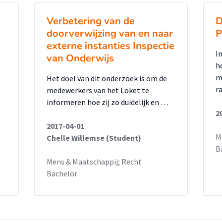
Verbetering van de
D
doorverwijzing van en naar
P
externe instanties Inspectie
I
van Onderwijs
h
m
Het doel van dit onderzoek is om de
r
medewerkers van het Loket te
informeren hoe zij zo duidelijk en …
2
2017-04-01
M
Chelle Willemse (Student)
B
Mens & Maatschappij; Recht
Bachelor