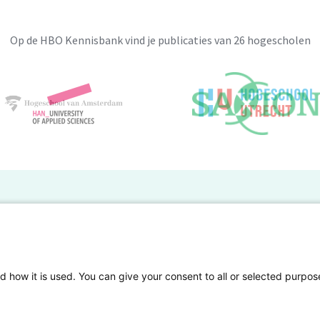
Op de HBO Kennisbank vind je publicaties van 26 hogescholen
BO Kennisbank
er de HBO Kennisbank
Deelnemende hogescholen
gen onderzoek publiceren
Veelgestelde vragen
d how it is used. You can give your consent to all or selected purpos
tgelicht
Privacy Statement