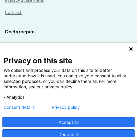
Privacy Statement
Contact
Doelgroepen
Studenten
Lectoren en onderzoekers
Privacy on this site
We collect and process your data on this site to better
Bedrijven
understand how it is used. You can give your consent to all or
selected purposes, or you can decline them all. For more
Hogescholen
information, see our privacy policy.
Analytics
Consent details
Privacy policy
De grootste kennisbank van het HBO
Accept all
Inspiratie op jouw vakgebied
Decline all