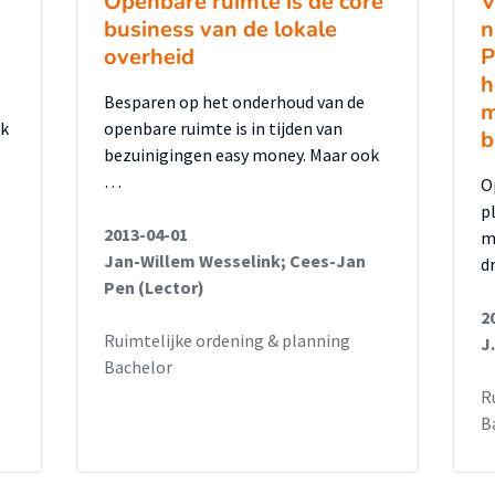
Openbare ruimte is de core
V
uimtelijke, technische, maatschappelijke
business van de lokale
n
overheid
P
Nederland is er vooral sprake van
h
ering. Dat wil zeggen: De inrichting van het
Besparen op het onderhoud van de
m
e inpassing in de omgeving (ruimtelijk) en
jk
openbare ruimte is in tijden van
b
et gebrek aan onderhoud en/of
bezuinigingen easy money. Maar ook
…
O
 (technische).
p
2013-04-01
m
kunnen trends op bedrijventerreinen een
Jan-Willem Wesselink; Cees-Jan
d
lijvende afname van het aantal kantoorbanen
Pen (Lector)
2
b) na 2020 vrijwel uitsluitend
Ruimtelijke ordening & planning
J
 ontwikkelingen en d) meer vraag naar
Bachelor
R
B
inciaal en gemeentelijk niveau, speelt een
dkoming van een toekomstbestendig