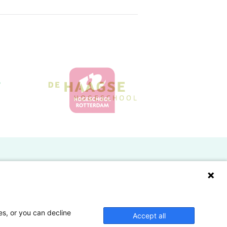
Doelgroepen
Studenten
Lectoren en onderzoekers
es, or you can decline
Accept all