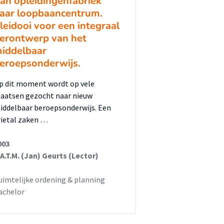
an opleidingenfabriek
aar loopbaancentrum.
leidooi voor een integraal
erontwerp van het
iddelbaar
eroepsonderwijs.
p dit moment wordt op vele
laatsen gezocht naar nieuw
iddelbaar beroepsonderwijs. Een
rietal zaken …
003
.A.T.M. (Jan) Geurts (Lector)
uimtelijke ordening & planning
achelor