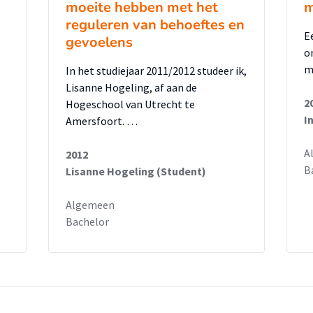
moeite hebben met het
m
reguleren van behoeftes en
E
gevoelens
o
m
In het studiejaar 2011/2012 studeer ik,
Lisanne Hogeling, af aan de
2
Hogeschool van Utrecht te
I
Amersfoort. …
A
2012
B
Lisanne Hogeling (Student)
Algemeen
Bachelor