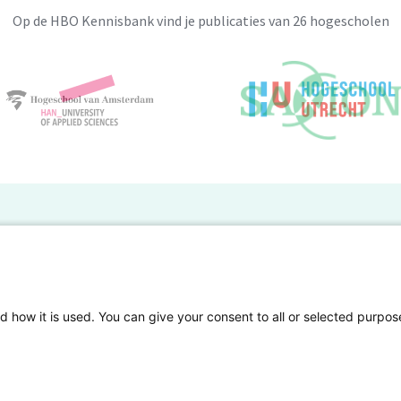
Op de HBO Kennisbank vind je publicaties van 26 hogescholen
BO Kennisbank
er de HBO Kennisbank
Deelnemende hogescholen
gen onderzoek publiceren
Veelgestelde vragen
d how it is used. You can give your consent to all or selected purpos
tgelicht
Privacy Statement
en Access
Contact