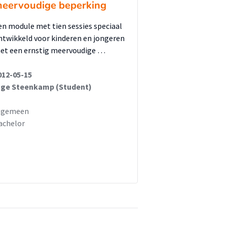
eervoudige beperking
en module met tien sessies speciaal
ntwikkeld voor kinderen en jongeren
et een ernstig meervoudige …
012-05-15
nge Steenkamp (Student)
lgemeen
achelor