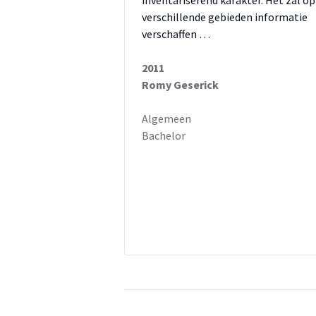
inventariserend karakter. Het zal op
verschillende gebieden informatie
verschaffen …
2011
Romy Geserick
Algemeen
Bachelor