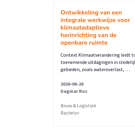
Atolwijk Oost gekozen als plange
advies gegeven welke klimaatad
Ontwikkeling van een
Aanbevolen is om in de buurten
integrale werkwijze voor
klimaatadaptieve
mogelijk overtollig regenwater 
herinrichting van de
wordt regenwater gebufferd, wo
openbare ruimte
regenwaterafvoer systeem en ka
periodes.
Context Klimaatverandering leidt t
toenemende uitdagingen in stedelij
In combinatie met het vergroen
gebieden, zoals wateroverlast, …
toepassing van waterdoorlatend
Lelystad haar openbare ruimte 
2026-06-26
Er zijn vele maatregelen beschi
Dagmar Ros
om de klimaatbestendigheid van
Bouw & Logistiek
ontwikkelingen vragen hierbij 
Bachelor
traditioneel bij stedelijke ontwik
Om het klimaatbelang binnen de