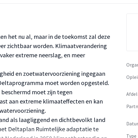
n het nu al, maar in de toekomst zal deze
er zichtbaar worden. Klimaatverandering
, vaker extreme neerslag, en meer
Organ
ligheid en zoetwatervoorziening ingegaan
Oplei
een Deltaprogramma moet worden opgesteld.
d beschermd moet zijn tegen
Afdel
ast aan extreme klimaateffecten en kan
Partn
watervoorziening.
nd als laagliggend en dichtbevolkt land
Datu
 het Deltaplan Ruimtelijke adaptatie te
Type