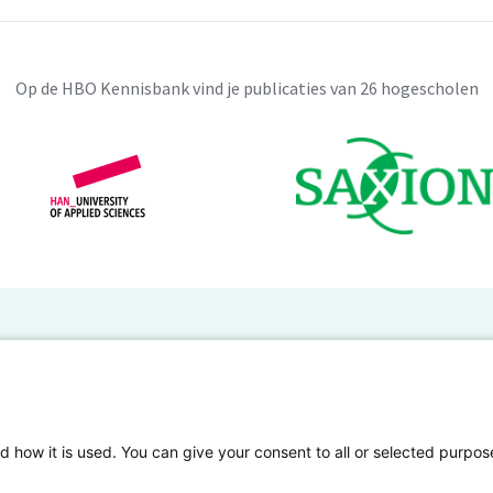
sentieel om de bewustwording onder
codialoog te blijven voeren. Door integraal
 beleid en het organiseren van
Op de HBO Kennisbank vind je publicaties van 26 hogescholen
daptatie meegenomen worden in het begin
kelingen in de openbare ruimte.
BO Kennisbank
er de HBO Kennisbank
Deelnemende hogescholen
gen onderzoek publiceren
Veelgestelde vragen
d how it is used. You can give your consent to all or selected purpos