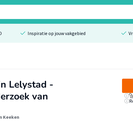
O
Inspiratie op jouw vakgebied
Vr
n Lelystad -
erzoek van
R
an Keeken