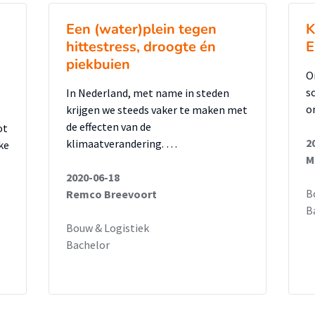
bied. Voor elke buurt is er vervolgens als
aptieve maatregelen mogelijk zijn.
Een (water)plein tegen
K
 waar groenvakken aanwezig zijn zoveel
hittestress, droogte én
E
piekbuien
oppervlakkig te laten afstromen. Hiermee
O
rdt er vertraagd afgevoerd naar het
s
In Nederland, met name in steden
n regenwater worden gebruikt in droge
o
krijgen we steeds vaker te maken met
de effecten van de
ot
2
klimaatverandering. …
ke
en van de openbare ruimte en de mogelijke
M
e of waterpasserende verharding kan
2020-06-18
klimaatrobuust maken.
B
Remco Breevoort
B
kbaar die in het algemeen toepasbaar zijn
Bouw & Logistiek
 een stad te vergroten. Klimaatbestendige
Bachelor
om een andere benaderingswijze dan
keling.
 gemeentelijke organisatie op een goede