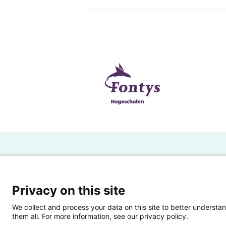
manier te waarborgen is het es
collega’s te vergroten en de risi
klimaatadaptatie op te nemen in
kennisdeelsessies zal klimaata
van het proces en nieuwe ontwik
H
Powered by SURF
Ov
Privacy on this site
Ei
We collect and process your data on this site to better understan
them all. For more information, see our privacy policy.