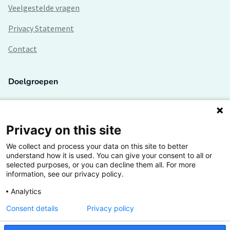
Veelgestelde vragen
Privacy Statement
Contact
Doelgroepen
Studenten
Lectoren en onderzoekers
Privacy on this site
We collect and process your data on this site to better
Bedrijven
understand how it is used. You can give your consent to all or
selected purposes, or you can decline them all. For more
Hogescholen
information, see our privacy policy.
Analytics
Consent details
Privacy policy
De grootste kennisbank van het HBO