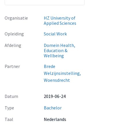
Op basis hiervan is de belangrijkste aanbeveling: richt de
inloopspreekuren zodanig in dat deze toegankelijker worden
voor de inwoners uit de gemeente Woensdrecht.
Organisatie
HZ University of
Applied Sciences
Opleiding
Social Work
Afdeling
Domein Health,
Education &
Wellbeing
Partner
Brede
Welzijnsinstelling,
Woensdrecht
Datum
2019-06-24
Type
Bachelor
Taal
Nederlands