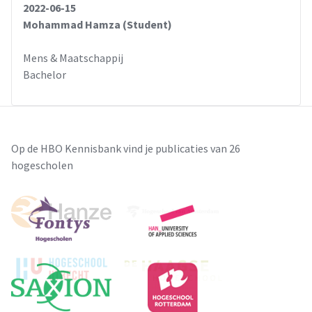
2022-06-15
allemaal zijn ze even succesvol. Projecten die goed
Mohammad Hamza (Student)
aansluiten bij de behoeften van de
doelgroep zijn wel succesvol. Voorbeelden hiervan zijn: Het
Mens & Maatschappij
Intercultureel Theehuis in
Bachelor
Utrecht, het project Communities in Beweging, en diverse
taalmaatjesprojecten.
Veel vluchtelingen zijn aangesloten bij zelforganisaties.
VON (Vluchtelingen Organisaties
Nederland ) is het overkoepelend orgaan die maar liefst
Op de HBO Kennisbank vind je publicaties van 26
meer dan 400 organisaties
hogescholen
vertegenwoordigd. Dit geeft aan dat contact met de eigen
groep van groot belang is voor
de vluchtelingen. De zelforganisaties timmeren hard aan de
"participatie weg" voor hun
leden.
Deskundigheid
Voor het adequaat ondersteunen van de doelgroep bij de
opbouw van een sociaal
netwerk is deskundigheid nodig. Kennis van interculturele