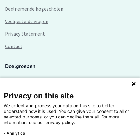
zelforganisaties.
Deelnemende hogescholen
De vrijwillige medewerkers van Vluchtelingenwerk moeten
beschikken over goede
Veelgestelde vragen
contactuele eigenschappen en communicatieve
vaardigheden. Bovendien hebben zij
Privacy Statement
deskundigheid nodig op het gebied van interculturele
Contact
communicatie, werken met een tolk,
rouw- en verliesverwerking, begeleidingmethoden en kennis
van de sociale kaart.
Doelgroepen
Vluchtelingenwerk heeft een eigen trainings- en
opleidingsprogramma waarin een deel
Studenten
van de genoemde deskundigheid aanbod komt.
Lectoren en onderzoekers
Privacy on this site
We collect and process your data on this site to better
Bedrijven
understand how it is used. You can give your consent to all or
selected purposes, or you can decline them all. For more
Hogescholen
information, see our privacy policy.
Analytics