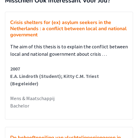
Misschien Ook Interessant Voor Jou?
vluchteling. Deze
afhankelijke positie van de vluchteling staat een
gelijkwaardig contact in de weg.
Crisis shelters for (ex) asylum seekers in the
Netherlands : a conflict between local and national
Op de vraag wat er volgens de vluchtelingen zelf nodig is om
government
een nieuw netwerk op te
bouwen kwam als eerste naar voren dat er zelfvertrouwen
The aim of this thesis is to explain the conflict between
nodig is. Zonder
local and national government about crisis …
zelfvertrouwen doe je geen stappen buiten je eigen veilige
vertrouwde kringetje.
2007
Daarnaast wil men elkaar graag ontmoeten. Contact met
E.A. Lindroth (Student); Kitty C.M. Triest
andere vluchtelingen is
(Begeleider)
gelijkwaardig en men ervaart steun aan elkaar.
Vluchtelingen die al eerder in Nederland gekomen zijn en de
Mens & Maatschappij
weg weten in deze
Bachelor
samenleving kunnen hun ervaringen delen met de
nieuwkomers. Zij zijn
ervaringsdeskundig en hebben meer zicht op de problemen
die vluchtelingen tegen
De behoeftepeiling van vluchtelingenjongeren in