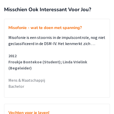
hun hooggevoeligheid psychosociale problemen
ondervinden.
Misschien Ook Interessant Voor Jou?
Misofonie - wat te doen met spanning?
Misofonie is een stoornis in de impulscontrole, nog niet
geclassificeerd in de DSM-IV. Het kenmerkt zich …
2012
Froukje Bontekoe (Student); Linda Vrielink
(Begeleider)
Mens & Maatschappij
Bachelor
Vechten voor je leven!