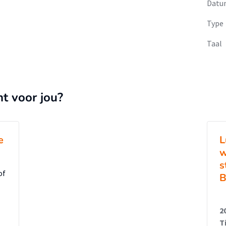
Datu
Type
Taal
nt voor jou?
e
L
w
s
of
B
2
T