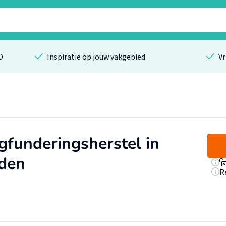
O
Inspiratie op jouw vakgebied
Vr
funderingsherstel in
eden
R