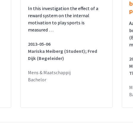
b
In this investigation the effect of a
p
reward system on the internal
motivation to play sports is
A
measured …
b
(
2013-05-06
m
Mariska Meiberg (Student); Fred
Dijk (Begeleider)
2
M
Mens & Maatschappij
T
Bachelor
M
B