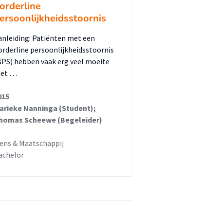
orderline
ersoonlijkheidsstoornis
anleiding: Patiënten met een
orderline persoonlijkheidsstoornis
BPS) hebben vaak erg veel moeite
et …
015
arieke Nanninga (Student);
homas Scheewe (Begeleider)
ens & Maatschappij
achelor