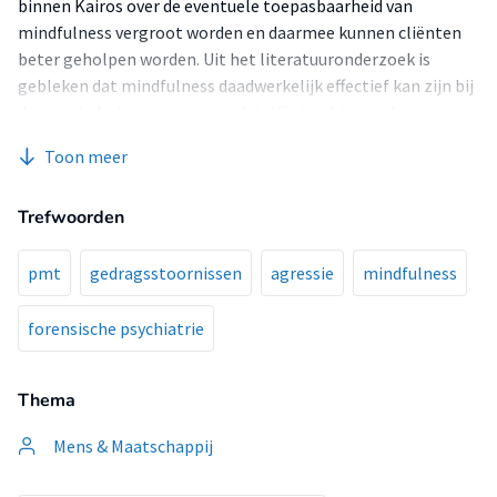
binnen Kairos over de eventuele toepasbaarheid van
mindfulness vergroot worden en daarmee kunnen cliënten
beter geholpen worden. Uit het literatuuronderzoek is
gebleken dat mindfulness daadwerkelijk effectief kan zijn bij
de vermindering van agressie bij cliënten binnen de
forensische psychiatrie. Een kanttekening die hierbij moet
Toon meer
worden gemaakt is dat de onderzoeksgroepen die in de
verschillende studies onderzocht zijn, in veel gevallen te
Trefwoorden
beperkt waren om dusdanige conclusies te trekken die
algemeen gelden. Een mogelijk vervolgonderzoek zou zich
daarom kunnen richten op een grotere en volledigere
pmt
gedragsstoornissen
agressie
mindfulness
onderzoeksgroep waarbij er daarnaast ook sprake is van een
controlegroep.
forensische psychiatrie
Thema
Mens & Maatschappij