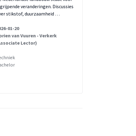
ngrijpende veranderingen. Discussies
ver stikstof, duurzaamheid …
026-01-20
orien van Vuuren - Verkerk
Associate Lector)
echniek
achelor