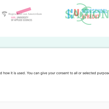
BO Kennisbank
er de HBO Kennisbank
Deelnemende hogescholen
gen onderzoek publiceren
Veelgestelde vragen
d how it is used. You can give your consent to all or selected purpos
tgelicht
Privacy Statement
en Access
Contact