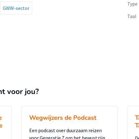
Type
GWW-sector
Taal
nt voor jou?
e
Wegwijzers de Podcast
T
e
T
Een podcast over duurzaam reizen
voor Generatie Z om het bewustzijn
D