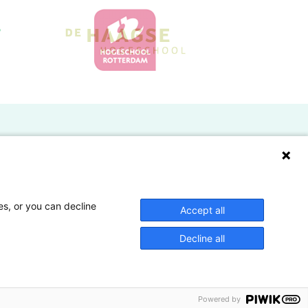
Doelgroepen
Studenten
Lectoren en onderzoekers
es, or you can decline
Accept all
Bedrijven
Decline all
Hogescholen
Powered by