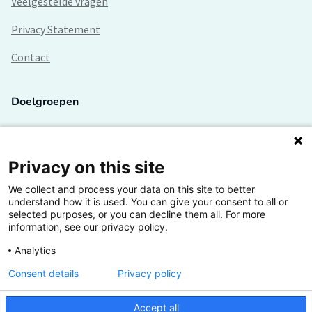
Veelgestelde vragen
Privacy Statement
Contact
Doelgroepen
Studenten
Lectoren en onderzoekers
Privacy on this site
We collect and process your data on this site to better
Bedrijven
understand how it is used. You can give your consent to all or
selected purposes, or you can decline them all. For more
Hogescholen
information, see our privacy policy.
Analytics
Consent details
Privacy policy
De grootste kennisbank van het HBO
Accept all