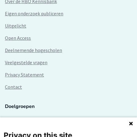
Over de HBO Kennisbank
Eigen onderzoek publiceren
Uitgelicht
Open Access
Deelnemende hogescholen
Veelgestelde vragen
Privacy Statement
Contact
Doelgroepen
Studenten
Lectoren en onderzoekers
Privacy on this site