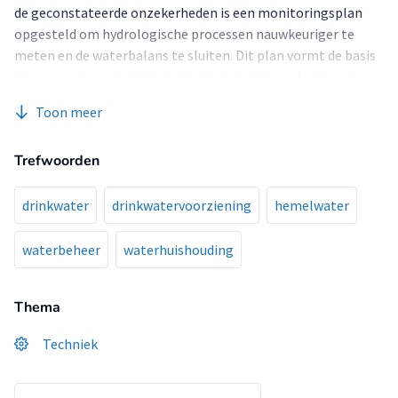
de geconstateerde onzekerheden is een monitoringsplan
opgesteld om hydrologische processen nauwkeuriger te
meten en de waterbalans te sluiten. Dit plan vormt de basis
voor een uitvoeringsstrategie die gericht is op betrouwbaar,
klimaatadaptief waterbeheer en kan richting geven aan
Toon meer
toekomstige transities in stedelijke waterhuishouding.
Trefwoorden
drinkwater
drinkwatervoorziening
hemelwater
waterbeheer
waterhuishouding
Thema
Techniek