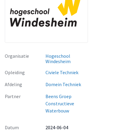
als primair doel te voldoen aan de Kaderrichtlijn Water
doelstellingen en daarmee de kans op het verkrijgen van een
vergunning voor de uitvoering van het werk te vergroten?".
Organisatie
Hogeschool
Windesheim
Opleiding
Civiele Techniek
Afdeling
Domein Techniek
Partner
Beens Groep
Constructieve
Waterbouw
Datum
2024-06-04