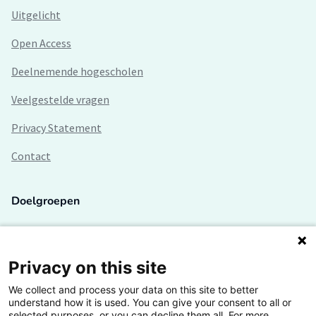
Uitgelicht
Open Access
Deelnemende hogescholen
Veelgestelde vragen
Privacy Statement
Contact
Doelgroepen
Studenten
Lectoren en onderzoekers
Privacy on this site
We collect and process your data on this site to better
Bedrijven
understand how it is used. You can give your consent to all or
selected purposes, or you can decline them all. For more