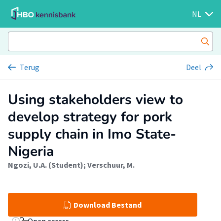
NL
Terug
Deel
Using stakeholders view to
develop strategy for pork
supply chain in Imo State-
Nigeria
Ngozi, U.A. (Student)
;
Verschuur, M.
Download Bestand