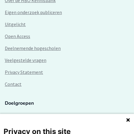
Over de HBO Kennisbank
Eigen onderzoek publiceren
Uitgelicht
Open Access
Deelnemende hogescholen
Veelgestelde vragen
Privacy Statement
Contact
Doelgroepen
Studenten
Lectoren en onderzoekers
Privacy on this site