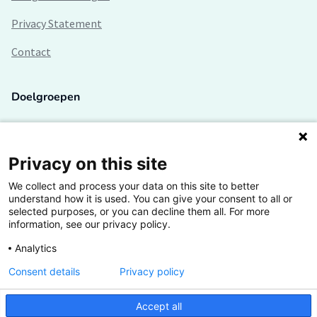
Privacy Statement
Contact
Doelgroepen
Studenten
Lectoren en onderzoekers
Privacy on this site
We collect and process your data on this site to better
Bedrijven
understand how it is used. You can give your consent to all or
selected purposes, or you can decline them all. For more
Hogescholen
information, see our privacy policy.
Analytics
Consent details
Privacy policy
De grootste kennisbank van het HBO
Accept all