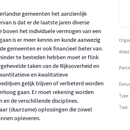
rlandse gemeenten het aanzienlijk
van is dat er de laatste jaren diverse
die boven het individuele vermogen van een
aan is er meer kennis en kunde aanwezig
Organ
de gemeenten er ook financieel beter van.
Afdel
inder te besteden hebben moet er flink
gehevelde taken van de Rijksoverheid en
Partn
antitatieve en kwalitatieve
edrijven gelijk blijven of verbeterd worden
Datu
omhoog gaan. Er moet rekening worden
Type
en de verschillende disciplines.
Taal
ar (duurzame) oplossingen die zowel
unnen opleveren.