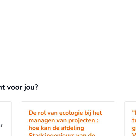
nt voor jou?
De rol van ecologie bij het
"
managen van projecten :
t
er
hoe kan de afdeling
g
Stadsingenieurs van de
W