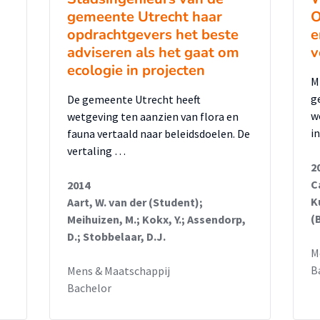
gemeente Utrecht haar
O
opdrachtgevers het beste
e
adviseren als het gaat om
v
ecologie in projecten
M
g
De gemeente Utrecht heeft
w
wetgeving ten aanzien van flora en
i
fauna vertaald naar beleidsdoelen. De
vertaling …
2
C
2014
K
Aart, W. van der (Student);
(
Meihuizen, M.; Kokx, Y.; Assendorp,
D.; Stobbelaar, D.J.
M
B
Mens & Maatschappij
Bachelor