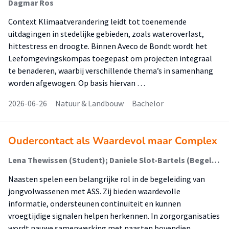
Dagmar Ros
Context Klimaatverandering leidt tot toenemende
uitdagingen in stedelijke gebieden, zoals wateroverlast,
hittestress en droogte. Binnen Aveco de Bondt wordt het
Leefomgevingskompas toegepast om projecten integraal
te benaderen, waarbij verschillende thema’s in samenhang
worden afgewogen. Op basis hiervan …
2026-06-26
Natuur & Landbouw
Bachelor
Oudercontact als Waardevol maar Complex
Lena Thewissen (Student); Daniele Slot-Bartels (Begeleider); Julien Abrahams (Begeleider)
Naasten spelen een belangrijke rol in de begeleiding van
jongvolwassenen met ASS. Zij bieden waardevolle
informatie, ondersteunen continuïteit en kunnen
vroegtijdige signalen helpen herkennen. In zorgorganisaties
wordt nauwe samenwerking met naasten bovendien