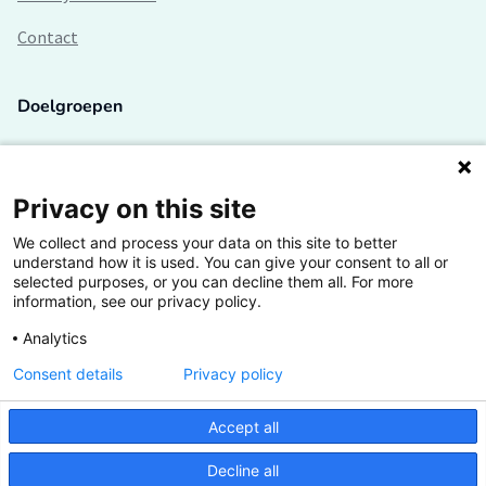
Contact
Doelgroepen
Studenten
Lectoren en onderzoekers
Privacy on this site
We collect and process your data on this site to better
Bedrijven
understand how it is used. You can give your consent to all or
selected purposes, or you can decline them all. For more
Hogescholen
information, see our privacy policy.
Analytics
Consent details
Privacy policy
De grootste kennisbank van het HBO
Accept all
Inspiratie op jouw vakgebied
Decline all