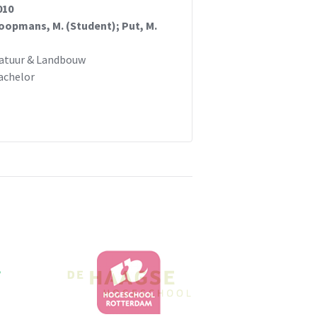
010
oopmans, M. (Student); Put, M.
atuur & Landbouw
achelor