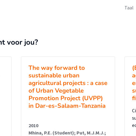
Taal
nt voor jou?
The way forward to
(
e
sustainable urban
a
agricultural projects : a case
e
of Urban Vegetable
s
Promotion Project (UVPP)
f
in Dar-es-Salaam-Tanzania
C
s
e
2010
Mhina, P.E. (Student); Put, M.J.M.J.;