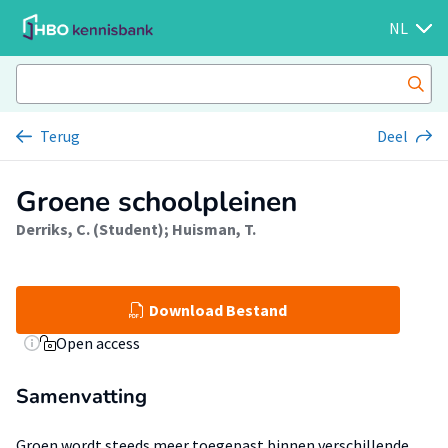
NL
Terug
Deel
Groene schoolpleinen
Derriks, C. (Student)
;
Huisman, T.
Download Bestand
Open access
Samenvatting
Groen wordt steeds meer toegepast binnen verschillende