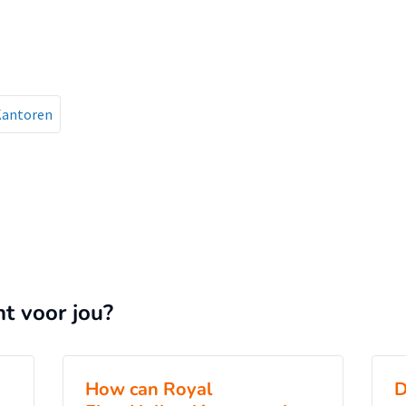
Kantoren
nt voor jou?
How can Royal
D