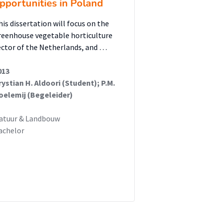
pportunities in Poland
his dissertation will focus on the
reenhouse vegetable horticulture
ector of the Netherlands, and …
013
rystian H. Aldoori (Student); P.M.
oelemij (Begeleider)
atuur & Landbouw
achelor