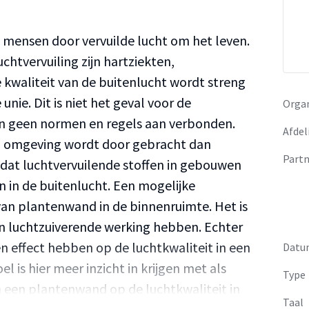
n mensen door vervuilde lucht om het leven.
htvervuiling zijn hartziekten,
 kwaliteit van de buitenlucht wordt streng
nie. Dit is niet het geval voor de
Organ
zijn geen normen en regels aan verbonden.
Afdel
nen omgeving wordt door gebracht dan
Partn
 dat luchtvervuilende stoffen in gebouwen
 in de buitenlucht. Een mogelijke
 van plantenwand in de binnenruimte. Het is
n luchtzuiverende werking hebben. Echter
een effect hebben op de luchtkwaliteit in een
Datu
 is hier meer inzicht in krijgen met als
Type
n een plantenwand op de luchtkwaliteit in
Taal