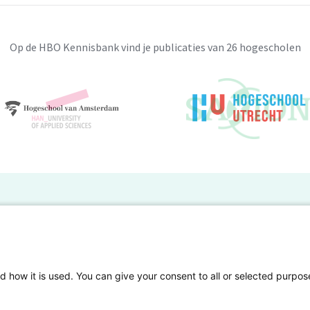
Op de HBO Kennisbank vind je publicaties van 26 hogescholen
BO Kennisbank
er de HBO Kennisbank
Deelnemende hogescholen
gen onderzoek publiceren
Veelgestelde vragen
d how it is used. You can give your consent to all or selected purpos
tgelicht
Privacy Statement