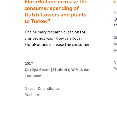
FloraHolland increase the
o
consumer spending of
T
Dutch flowers and plants
g
to Turkey?
s
The primary research question for
2
this project was “How can Royal
K
FloraHolland increase the consumer
K
…
N
2017
B
Çeçilya Sezer (Student); W.M.J. van
Leeuwen
Natuur & Landbouw
Bachelor