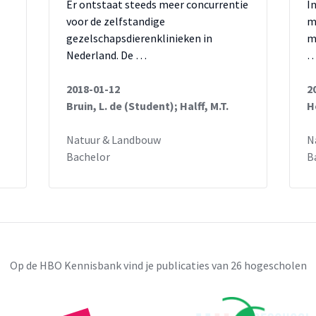
Er ontstaat steeds meer concurrentie
I
voor de zelfstandige
m
gezelschapsdierenklinieken in
m
Nederland. De …
2018-01-12
2
Bruin, L. de (Student); Halff, M.T.
H
Natuur & Landbouw
N
Bachelor
B
Op de HBO Kennisbank vind je publicaties van 26 hogescholen