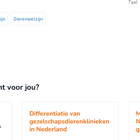
Taal
ijn
Dierenwelzijn
nt voor jou?
Differentiatie van
M
gezelschapsdierenklinieken
N
n
in Nederland
g