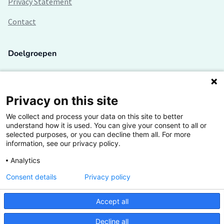
Privacy Statement
Contact
Doelgroepen
Studenten
Lectoren en onderzoekers
Privacy on this site
We collect and process your data on this site to better
Bedrijven
understand how it is used. You can give your consent to all or
selected purposes, or you can decline them all. For more
Hogescholen
information, see our privacy policy.
Analytics
Consent details
Privacy policy
De grootste kennisbank van het HBO
Accept all
Inspiratie op jouw vakgebied
Decline all