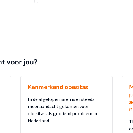
nt voor jou?
Kenmerkend obesitas
M
p
In de afgelopen jaren is er steeds
s
meer aandacht gekomen voor
n
obesitas als groeiend probleem in
Nederland …
T
a