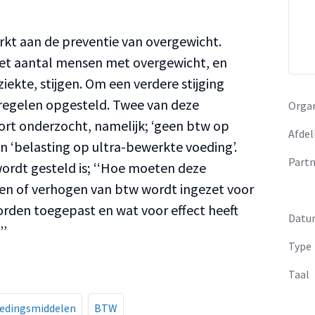
erkt aan de preventie van overgewicht.
het aantal mensen met overgewicht, en
ekte, stijgen. Om een verdere stijging
tregelen opgesteld. Twee van deze
Organ
ort onderzocht, namelijk; ‘geen btw op
Afdel
 en ‘belasting op ultra-bewerkte voeding’.
Partn
wordt gesteld is; ‘‘Hoe moeten deze
gen of verhogen van btw wordt ingezet voor
rden toegepast en wat voor effect heeft
Datu
’’
Type
Taal
edingsmiddelen
BTW