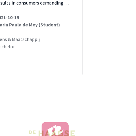
esults in consumers demanding …
021-10-15
aria Paula de Mey (Student)
ens & Maatschappij
achelor