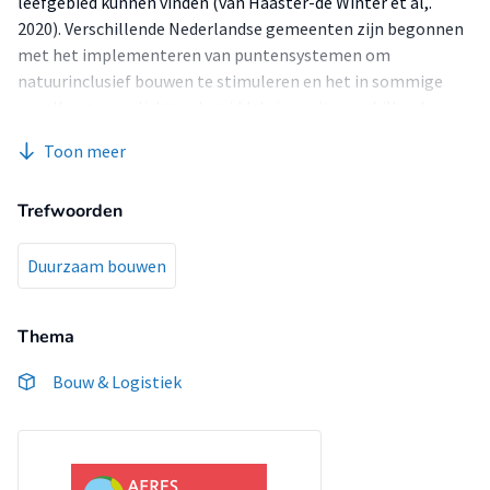
leefgebied kunnen vinden (van Haaster-de Winter et al,.
2020). Verschillende Nederlandse gemeenten zijn begonnen
met het implementeren van puntensystemen om
natuurinclusief bouwen te stimuleren en het in sommige
gevallen te verplichten. Inmiddels is er uit verschillende
hoeken ook de vraag om dit beleid op een landelijk niveau te
Toon meer
gaan implementeren.
Trefwoorden
Duurzaam bouwen
Thema
Bouw & Logistiek