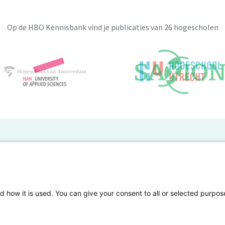
Op de HBO Kennisbank vind je publicaties van 26 hogescholen
BO Kennisbank
er de HBO Kennisbank
Deelnemende hogescholen
gen onderzoek publiceren
Veelgestelde vragen
d how it is used. You can give your consent to all or selected purpos
tgelicht
Privacy Statement