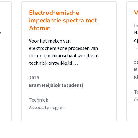
Electrochemische
V
impedantie spectra met
I
Atomic
n
N
o
Voor het meten van
elektrochemische processen van
micro- tot nanoschaal wordt een
2
techniek ontwikkeld …
M
K
2019
Bram Heijblok (Student)
T
A
Techniek
Associate degree