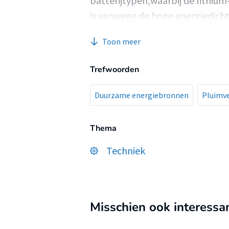
batterijtypen,waarbij de lithiu
is vanwege de hoge energiedichth
duurzaam alternatief, maar mom
Toon meer
ontwikkeling en brengt hogere 
batterij.
Trefwoorden
Duurzame energiebronnen
Pluimv
Thema
Techniek
Misschien ook interessa