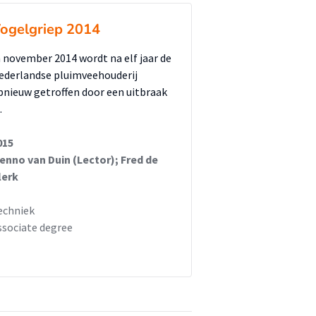
ogelgriep 2014
n november 2014 wordt na elf jaar de
ederlandse pluimveehouderij
pnieuw getroffen door een uitbraak
…
015
enno van Duin (Lector); Fred de
lerk
echniek
ssociate degree