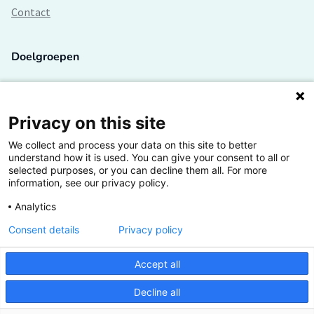
Contact
Doelgroepen
Studenten
Lectoren en onderzoekers
Privacy on this site
We collect and process your data on this site to better
Bedrijven
understand how it is used. You can give your consent to all or
selected purposes, or you can decline them all. For more
Hogescholen
information, see our privacy policy.
Analytics
Consent details
Privacy policy
De grootste kennisbank van het HBO
Accept all
Inspiratie op jouw vakgebied
Decline all
Vrij toegankelijk