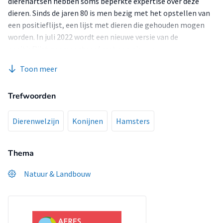
dierenartsen hebben soms beperkte expertise over deze
dieren. Sinds de jaren 80 is men bezig met het opstellen van
een positieflijst, een lijst met dieren die gehouden mogen
worden. In juli 2022 wordt een nieuwe versie van de
positieflijst gepresenteerd met een nieuwe
onderzoeksmethode, bedoelt om dierenwelzijn te
Toon meer
verbeteren. Deze positieflijst zal op 1 januari 2024 ingaan.
Trefwoorden
Dierenwelzijn
Konijnen
Hamsters
Thema
Natuur & Landbouw