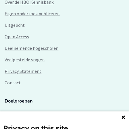
Over de HBO Kennisbank
Eigen onderzoek publiceren
Uitgelicht
Open Access
Deelnemende hogescholen
Veelgestelde vragen
Privacy Statement
Contact
Doelgroepen
Studenten
Lectoren en onderzoekers
Privacy on this site