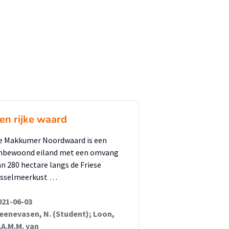
en rijke waard
e Makkumer Noordwaard is een
nbewoond eiland met een omvang
an 280 hectare langs de Friese
Jsselmeerkust …
021-06-03
eenevasen, N. (Student); Loon,
.A.M.M. van