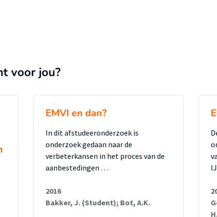
nt voor jou?
EMVI en dan?
E
In dit afstudeeronderzoek is
D
onderzoek gedaan naar de
o
n
verbeterkansen in het proces van de
v
aanbestedingen …
I
2016
2
Bakker, J. (Student); Bot, A.K.
G
H