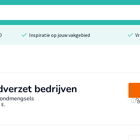
O
Inspiratie op jouw vakgebied
Vr
verzet bedrijven
grondmengsels
 E.