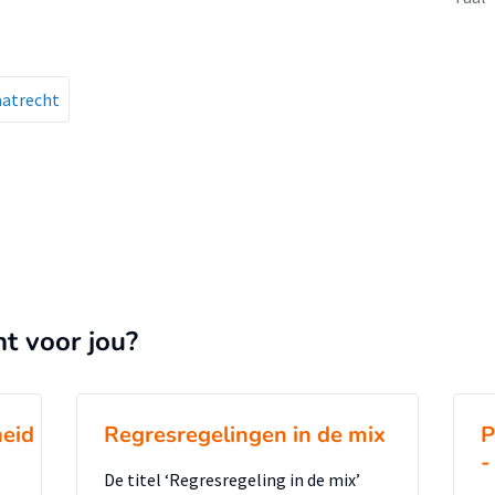
aatrecht
nt voor jou?
heid
Regresregelingen in de mix
P
-
De titel ‘Regresregeling in de mix’