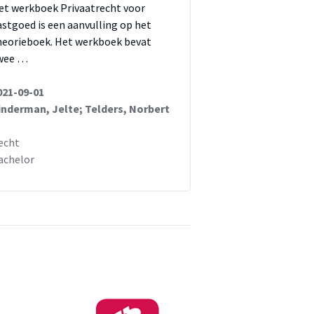
et werkboek Privaatrecht voor
astgoed is een aanvulling op het
heorieboek. Het werkboek bevat
wee …
021-09-01
inderman, Jelte; Telders, Norbert
echt
achelor