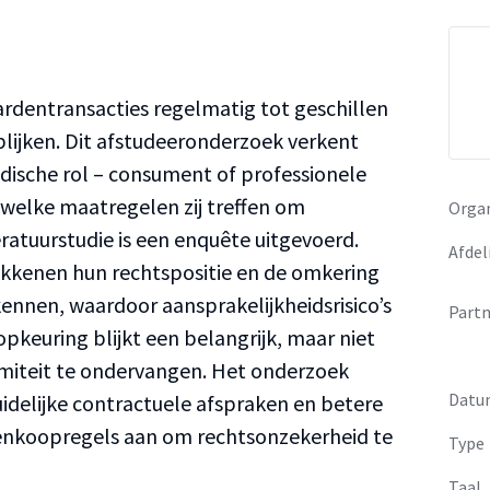
ardentransacties regelmatig tot geschillen
ijken. Dit afstudeeronderzoek verkent
idische rol – consument of professionele
en welke maatregelen zij treffen om
Organ
ratuurstudie is een enquête uitgevoerd.
Afdel
okkenen hun rechtspositie en de omkering
ennen, waardoor aansprakelijkheidsrisico’s
Partn
pkeuring blijkt een belangrijk, maar niet
miteit te ondervangen. Het onderzoek
Datu
uidelijke contractuele afspraken en betere
nkoopregels aan om rechtsonzekerheid te
Type
Taal