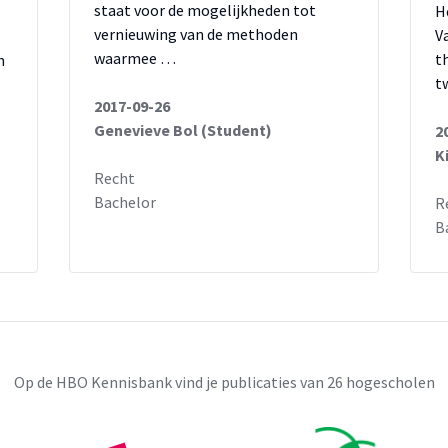
staat voor de mogelijkheden tot
H
vernieuwing van de methoden
V
waarmee …
t
n
t
2017-09-26
Genevieve Bol (Student)
2
K
Recht
Bachelor
R
B
Op de HBO Kennisbank vind je publicaties van 26 hogescholen